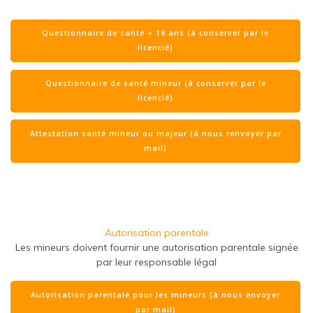
pour signature.
Questionnaire de santé + 18 ans (à conserver par le
licencié)
Questionnaire de santé mineur (à conserver par le
licencié)
Attestation santé mineur ou majeur (à nous renvoyer par
mail)
Autorisation parentale
Les mineurs doivent fournir une autorisation parentale
signée
par leur responsable légal
Autorisation parentale pour les mineurs (à nous envoyer
par mail)