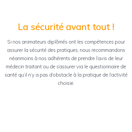
La sécurité avant tout !
Si nos animateurs diplômés ont les compétences pour
assurer la sécurité des pratiques, nous recommandons
néanmoins à nos adhérents de prendre l’avis de leur
médecin traitant ou de s’assurer via le questionnaire de
santé qu’il n’y a pas d’obstacle à la pratique de l’activité
choisie.
Licence et questionnaires de santé La garantie de base est
comprise dans le tarif des abonnements. Ce document pdf est
modifiable, vous pouvez donc le remplir avant de l’imprimer