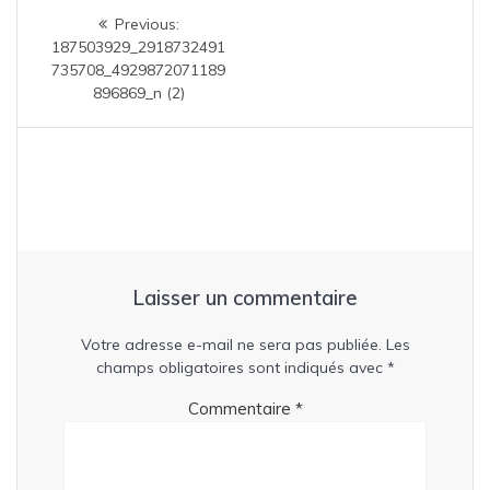
Navigation
Previous
Previous:
de
post:
187503929_2918732491
735708_4929872071189
l’article
896869_n (2)
Laisser un commentaire
Votre adresse e-mail ne sera pas publiée.
Les
champs obligatoires sont indiqués avec
*
Commentaire
*