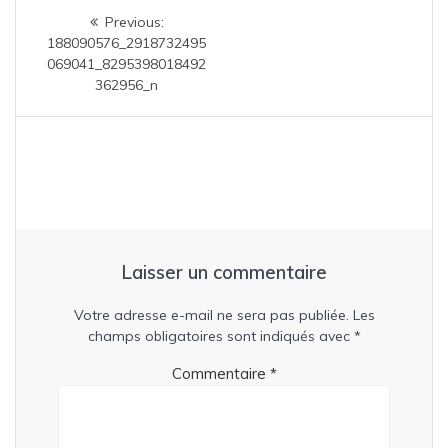
Navigation
Previous
Previous:
de
post:
188090576_2918732495
069041_8295398018492
l’article
362956_n
Laisser un commentaire
Votre adresse e-mail ne sera pas publiée.
Les
champs obligatoires sont indiqués avec
*
Commentaire
*