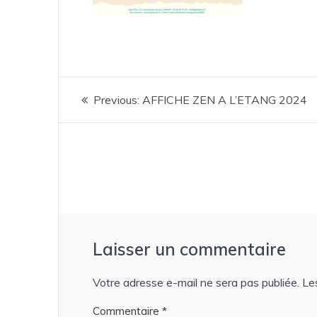
Navigation
Previous
Previous:
AFFICHE ZEN A L’ETANG 2024
de
post:
l’article
Laisser un commentaire
Votre adresse e-mail ne sera pas publiée.
Le
Commentaire
*