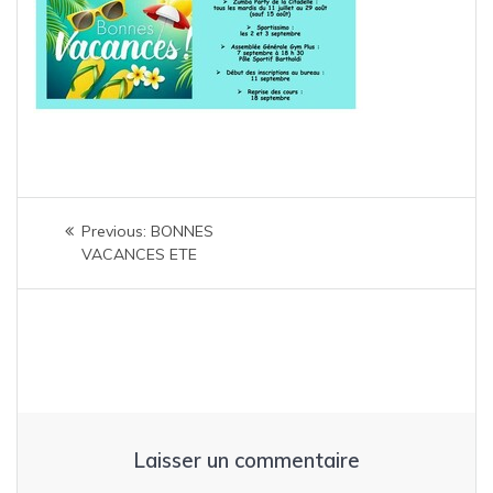
Navigation
Previous
Previous:
BONNES
de
post:
VACANCES ETE
l’article
Laisser un commentaire