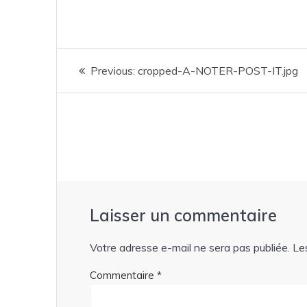
Navigation
Previous
Previous:
cropped-A-NOTER-POST-IT.jpg
de
post:
l’article
Laisser un commentaire
Votre adresse e-mail ne sera pas publiée.
Le
Commentaire
*