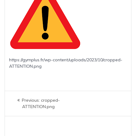
https://gymplus.fr/wp-content/uploads/2023/10/cropped-
ATTENTION.png
Navigation
Previous
Previous:
cropped-
de
post:
ATTENTION.png
l’article