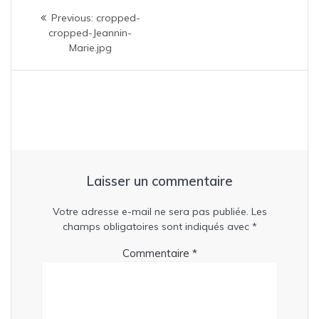
Navigation
Previous
Previous:
cropped-
de
post:
cropped-Jeannin-
Marie.jpg
l’article
Laisser un commentaire
Votre adresse e-mail ne sera pas publiée.
Les
champs obligatoires sont indiqués avec
*
Commentaire
*