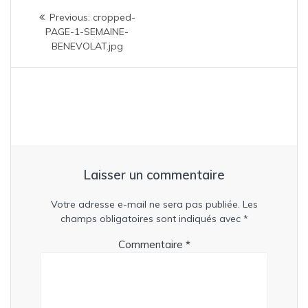
Navigation
Previous
Previous:
cropped-
de
post:
PAGE-1-SEMAINE-
BENEVOLAT.jpg
l’article
Laisser un commentaire
Votre adresse e-mail ne sera pas publiée.
Les
champs obligatoires sont indiqués avec
*
Commentaire
*