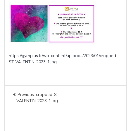
https://gymplus.fr/wp-content/uploads/2023/01/cropped-
ST-VALENTIN-2023-1.jpg
Navigation
Previous
Previous:
cropped-ST-
de
post:
VALENTIN-2023-1.jpg
l’article