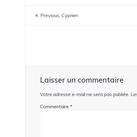
Navigation
Previous
Previous:
Cyprien
de
post:
l’article
Laisser un commentaire
Votre adresse e-mail ne sera pas publiée.
Le
Commentaire
*