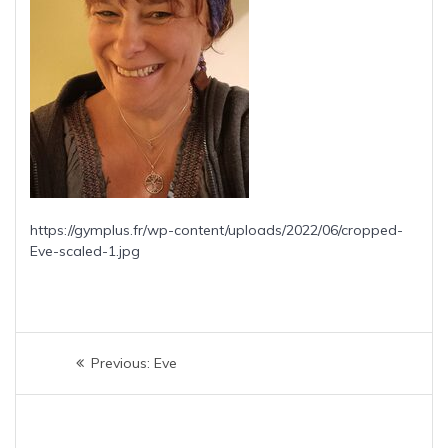
https://gymplus.fr/wp-content/uploads/2022/06/cropped-
Eve-scaled-1.jpg
Navigation
Previous
Previous:
Eve
de
post:
l’article