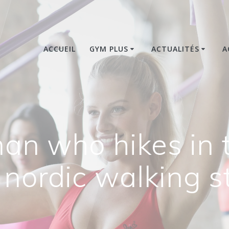
ACCUEIL
GYM PLUS
ACTUALITÉS
A
an who hikes in
 nordic walking st