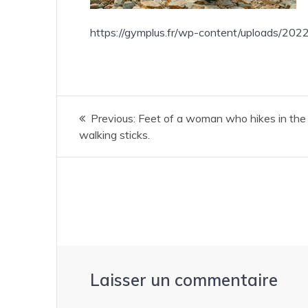
https://gymplus.fr/wp-content/uploads/202
Navigation
Previous
Previous:
Feet of a woman who hikes in the
de
post:
walking sticks.
l’article
Laisser un commentaire