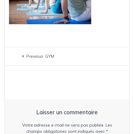
Navigation
Previous
Previous:
GYM
de
post:
l’article
Laisser un commentaire
Votre adresse e-mail ne sera pas publiée.
Les
champs obligatoires sont indiqués avec
*