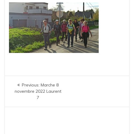
Navigation
Previous
Previous:
Marche 8
de
post:
novembre 2022 Laurent
7
l’article