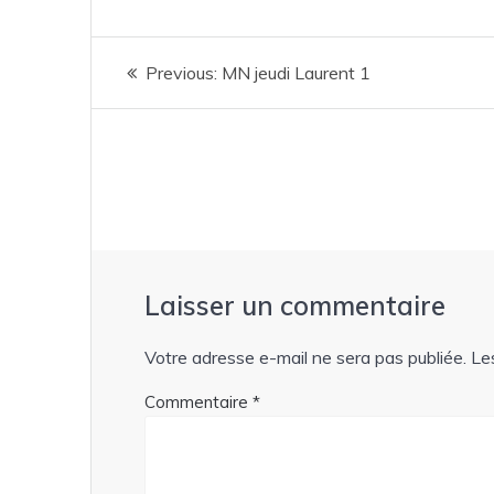
Navigation
Previous
Previous:
MN jeudi Laurent 1
de
post:
l’article
Laisser un commentaire
Votre adresse e-mail ne sera pas publiée.
Le
Commentaire
*