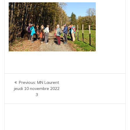
Navigation
Previous
Previous:
MN Laurent
de
post:
jeudi 10 novembre 2022
3
l’article