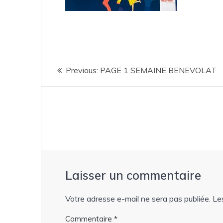
Navigation
Previous
Previous:
PAGE 1 SEMAINE BENEVOLAT
de
post:
l’article
Laisser un commentaire
Votre adresse e-mail ne sera pas publiée.
Le
Commentaire
*