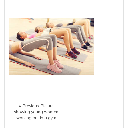
Navigation
Previous
Previous:
Picture
de
post:
showing young women
working out in a gym
l’article