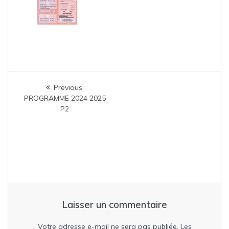
Navigation
Previous
Previous:
de
post:
PROGRAMME 2024 2025
P2
l’article
Laisser un commentaire
Votre adresse e-mail ne sera pas publiée.
Les