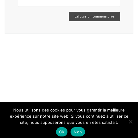
Nous utilisons des cookies pour vous garantir la meilleure
expérience sur notre site web. Si vous continuez à utiliser ce
site, nous supposerons que vous en êtes satisfait.
Ok
Non
© 2026 -
Mentions légales
-
Protection des données