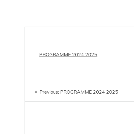
PROGRAMME 2024 2025
Navigation
Previous
Previous:
PROGRAMME 2024 2025
de
post:
l’article