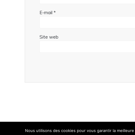
E-mail
*
Site web
© 2026 -
Mentions légales
-
Protection des données
Nous utilisons des cookies pour vous garantir la meilleure