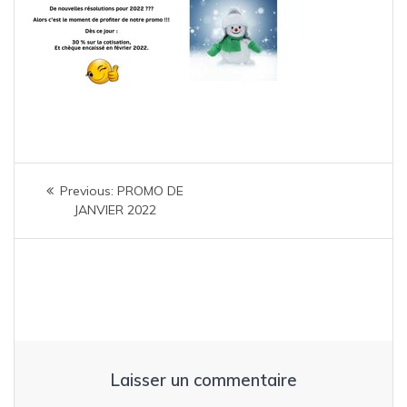
Navigation
Previous
Previous:
PROMO DE
de
post:
JANVIER 2022
l’article
Laisser un commentaire