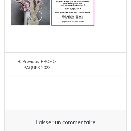
Navigation
Previous
Previous:
PROMO
de
post:
PAQUES 2023
l’article
Laisser un commentaire