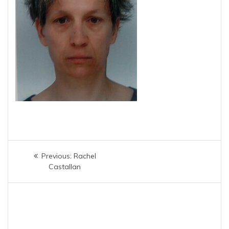
Navigation
Previous
Previous:
Rachel
de
post:
Castallan
l’article