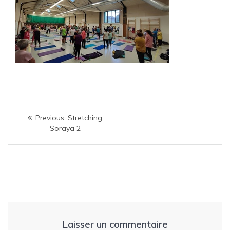
Navigation
Previous
Previous:
Stretching
de
post:
Soraya 2
l’article
Laisser un commentaire