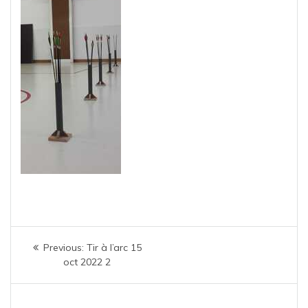
Navigation
Previous
Previous:
Tir à l’arc 15
de
post:
oct 2022 2
l’article