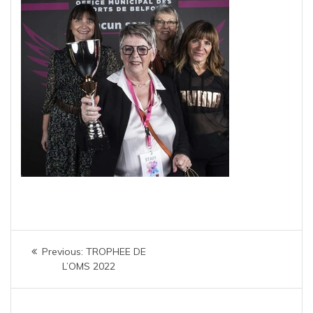
Navigation
Previous
Previous:
TROPHEE DE
de
post:
L’OMS 2022
l’article